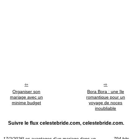
Organiser son
Bora Bora : une île
mariage avec un
romantique pour un
minime budget
voyage de noces
inoubliable
Suivre le flux celestebride.com, celestebride.com.
17/2/2026
Les avantages d’un mariage dans un
794 hits