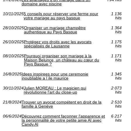
domaine avec piscine
10/11/2025
5 conseils pour réserver une ferme pour
1 136
votre mariage au pays basque
hits
28/10/2025
Organiser un mariage champêtre
1 364
authentique au Pays Basque
hits
26/10/2025
Protégez vos droits avec les avocats
1 175
spécialisés de Lausanne
hits
08/10/2025
Pourquoi organiser son mariage à la
1 171
Maison Belunce, un château au cœur du
hits
Pays Basque ?
16/8/2025
Idees inspirees pour une ceremonie
1 345
inoubliable a l ile maurice
hits
30/11/2024
Julien MOREAU : Le magicien qui
2 073
révolutionne l'art du close-up
hits
21/8/2024
Trouver un avocat compétent en droit de la
2 510
famille à Genève
hits
06/6/2024
Découvrez comment façonner l'apparence et
6 217
la personnalité de votre petite amie AI avec
hits
Candy.AI